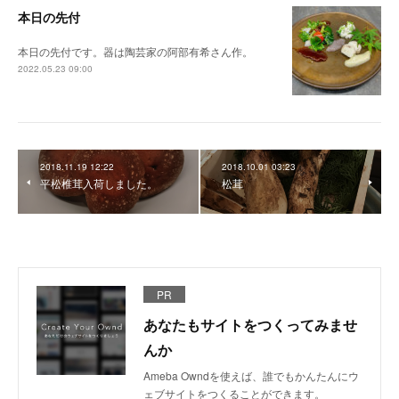
本日の先付
本日の先付です。器は陶芸家の阿部有希さん作。
2022.05.23 09:00
2018.11.19 12:22
2018.10.01 03:23
平松椎茸入荷しました。
松茸
PR
あなたもサイトをつくってみませ
んか
Ameba Owndを使えば、誰でもかんたんにウ
ェブサイトをつくることができます。